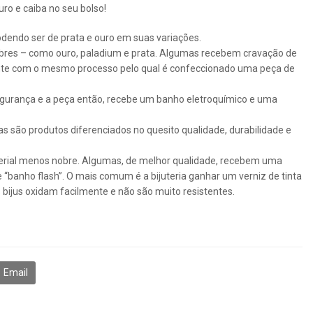
ro e caiba no seu bolso!
odendo ser de prata e ouro em suas variações.
bres – como ouro, paladium e prata. Algumas recebem cravação de
nte com o mesmo processo pelo qual é confeccionado uma peça de
egurança e a peça então, recebe um banho eletroquímico e uma
s são produtos diferenciados no quesito qualidade, durabilidade e
terial menos nobre. Algumas, de melhor qualidade, recebem uma
“banho flash”. O mais comum é a bijuteria ganhar um verniz de tinta
s bijus oxidam facilmente e não são muito resistentes.
Email