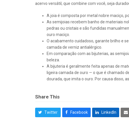
acervo versátil, que combine com você, seja duradou
A joia é composta por metal nobre maciço, p
As semijoias recebem banho de materiais no
pedras ou cristais e são fundidas manualme
ouro maciço.
O acabamento cuidadoso, garante brilho e s
camada de verniz antialérgico.
Em comparação com as bijuterias, as semijoia
beleza.
A bijuteria é geralmente feita apenas de ma
ligeira camada de ouro — o que é chamado de 
dourada, que imita o ouro. Por causa disso, a
Share This
Twitter
Facebook
LinkedIn