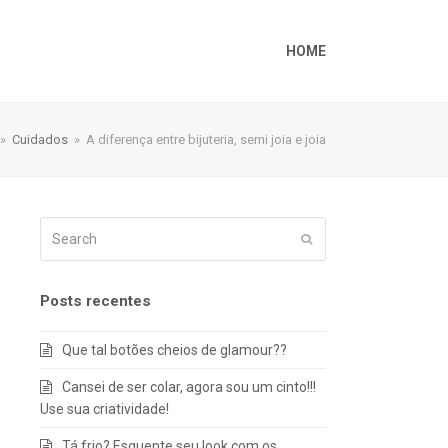
HOME
»
Cuidados
»
A diferença entre bijuteria, semi joia e joia
Search
Submit
Posts recentes
Que tal botões cheios de glamour??
Cansei de ser colar, agora sou um cinto!!!
Use sua criatividade!
Tá frio? Esquente seu look com os