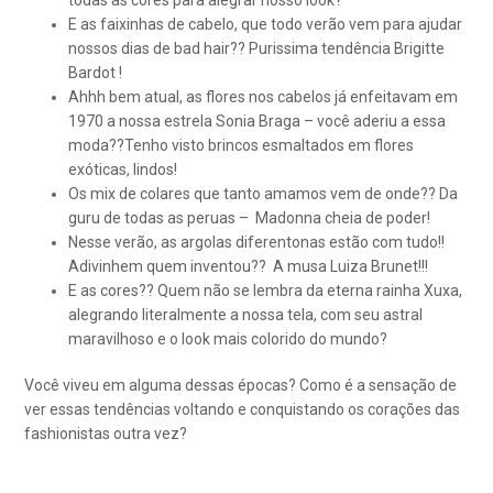
E as faixinhas de cabelo, que todo verão vem para ajudar
nossos dias de bad hair?? Purissima tendência Brigitte
Bardot !
Ahhh bem atual, as flores nos cabelos já enfeitavam em
1970 a nossa estrela Sonia Braga – você aderiu a essa
moda??Tenho visto brincos esmaltados em flores
exóticas, lindos!
Os mix de colares que tanto amamos vem de onde?? Da
guru de todas as peruas – Madonna cheia de poder!
Nesse verão, as argolas diferentonas estão com tudo!!
Adivinhem quem inventou?? A musa Luiza Brunet!!!
E as cores?? Quem não se lembra da eterna rainha Xuxa,
alegrando literalmente a nossa tela, com seu astral
maravilhoso e o look mais colorido do mundo?
Você viveu em alguma dessas épocas? Como é a sensação de
ver essas tendências voltando e conquistando os corações das
fashionistas outra vez?