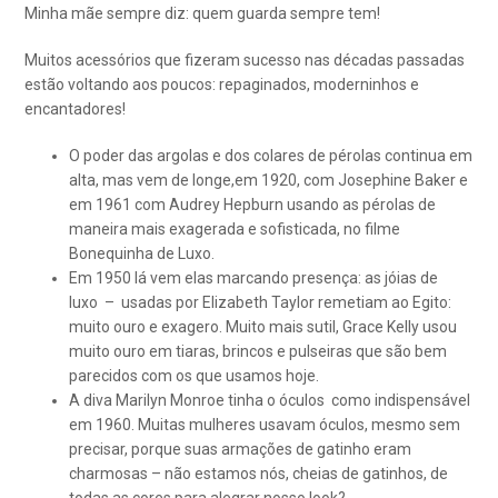
Minha mãe sempre diz: quem guarda sempre tem!
Muitos acessórios que fizeram sucesso nas décadas passadas
estão voltando aos poucos: repaginados, moderninhos e
encantadores!
O poder das argolas e dos colares de pérolas continua em
alta, mas vem de longe,em 1920, com Josephine Baker e
em 1961 com Audrey Hepburn usando as pérolas de
maneira mais exagerada e sofisticada, no filme
Bonequinha de Luxo.
Em 1950 lá vem elas marcando presença: as jóias de
luxo – usadas por Elizabeth Taylor remetiam ao Egito:
muito ouro e exagero. Muito mais sutil, Grace Kelly usou
muito ouro em tiaras, brincos e pulseiras que são bem
parecidos com os que usamos hoje.
A diva Marilyn Monroe tinha o óculos como indispensável
em 1960. Muitas mulheres usavam óculos, mesmo sem
precisar, porque suas armações de gatinho eram
charmosas – não estamos nós, cheias de gatinhos, de
todas as cores para alegrar nosso look?