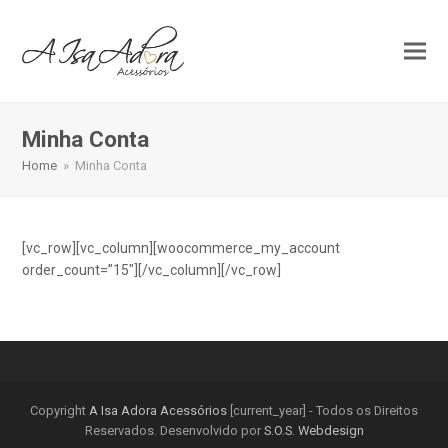
Minha Conta
Home
»
Minha Conta
[vc_row][vc_column][woocommerce_my_account
order_count=”15″][/vc_column][/vc_row]
Copyright
A Isa Adora Acessórios
[current_year] - Todos os Direitos
Reservados. Desenvolvido por
S.O.S. Webdesign