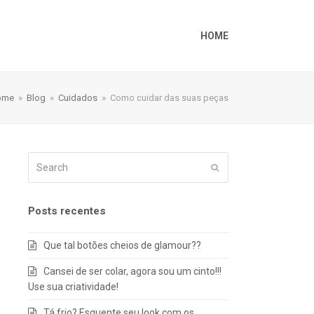
HOME
ome
»
Blog
»
Cuidados
»
Como cuidar das suas peças
Search
Submit
Posts recentes
Que tal botões cheios de glamour??
Cansei de ser colar, agora sou um cinto!!!
Use sua criatividade!
Tá frio? Esquente seu look com os