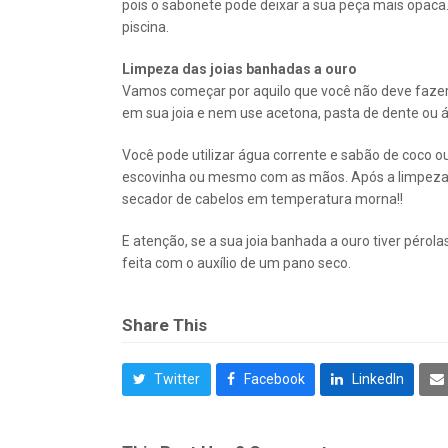
pois o sabonete pode deixar a sua peça mais opaca
piscina.
Limpeza das joias banhadas a ouro
Vamos começar por aquilo que você não deve fazer c
em sua joia e nem use acetona, pasta de dente ou ál
Você pode utilizar água corrente e sabão de coco
escovinha ou mesmo com as mãos. Após a limpeza, c
secador de cabelos em temperatura morna!!
E atenção, se a sua joia banhada a ouro tiver péro
feita com o auxílio de um pano seco.
Share This
Twitter
Facebook
LinkedIn