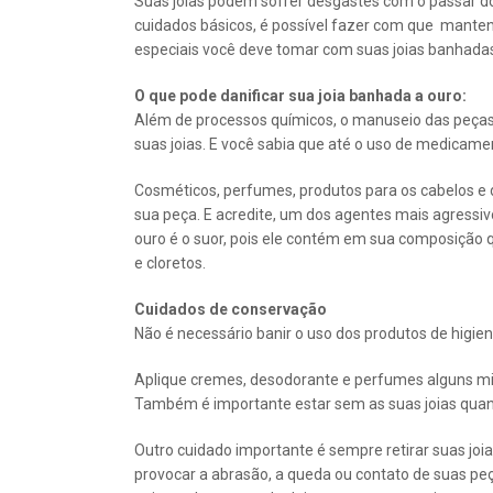
Suas joias podem sofrer desgastes com o passar d
cuidados básicos, é possível fazer com que manten
especiais você deve tomar com suas joias banhadas
O que pode danificar sua joia banhada a ouro:
Além de processos químicos, o manuseio das peças e
suas joias. E você sabia que até o uso de medicame
Cosméticos, perfumes, produtos para os cabelos e 
sua peça. E acredite, um dos agentes mais agressi
ouro é o suor, pois ele contém em sua composição q
e cloretos.
Cuidados de conservação
Não é necessário banir o uso dos produtos de higi
Aplique cremes, desodorante e perfumes alguns min
Também é importante estar sem as suas joias quando
Outro cuidado importante é sempre retirar suas joi
provocar a abrasão, a queda ou contato de suas pe