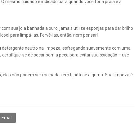
. O mesmo cuidado é indicado para quando você for à praia e à
om sua joia banhada a ouro: jamais utilize esponjas para dar brilho
cool para limpá-las. Fervê-las, então, nem pensar!
 ou detergente neutro na limpeza, esfregando suavemente com uma
ertifique-se de secar bem a peça para evitar sua oxidação – use
las, elas não podem ser molhadas em hipótese alguma. Sua limpeza é
Email