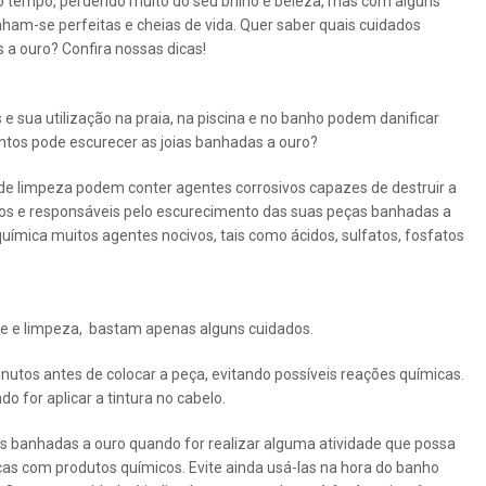
o tempo, perdendo muito do seu brilho e beleza, mas com alguns
ham-se perfeitas e cheias de vida. Quer saber quais cuidados
 a ouro? Confira nossas dicas!
 sua utilização na praia, na piscina e no banho podem danificar
ntos pode escurecer as joias banhadas a ouro?
de limpeza podem conter agentes corrosivos capazes de destruir a
vos e responsáveis pelo escurecimento das suas peças banhadas a
uímica muitos agentes nocivos, tais como ácidos, sulfatos, fosfatos
ene e limpeza, bastam apenas alguns cuidados.
utos antes de colocar a peça, evitando possíveis reações químicas.
 for aplicar a tintura no cabelo.
as banhadas a ouro quando for realizar alguma atividade que possa
ças com produtos químicos. Evite ainda usá-las na hora do banho